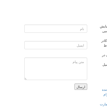
، همایش
 می
ادر
اط
 در
یل
ارسال
نده
ام
مارت