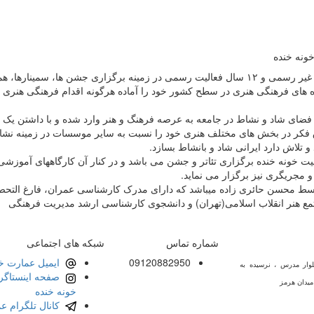
ونه خنده
بیش از ۲۰ سال فعالیت غیر رسمی و ۱۲ سال فعالیت رسمی در زمینه برگزاری جشن ها، سمینارها
ره های فرهنگی هنری در سطح کشور خود را آماده هرگونه اقدام فرهنگی هنری
 فضای شاد و نشاط در جامعه به عرصه فرهنگ و هنر وارد شده و با داشتن یک ک
 فکر در بخش های مختلف هنری خود را نسبت به سایر موسسات در زمینه نش
و تلاش دارد ایرانی شاد و بانشاط بسازد.
ت خونه خنده برگزاری تئاتر و جشن می باشد و در کنار آن کارگاههای آموزشی
و مجریگری نیز برگزار می نماید.
ط محسن حائری زاده میباشد که دارای مدرک کارشناسی عمران، فارغ التحص
تمع هنر انقلاب اسلامی(تهران) و دانشجوی کارشناسی ارشد مدیریت فرهنگی
شماره تماس
شبکه های اجتماعی
09120882950
ایمیل عمارت خ
لوار مدرس ، نرسیده به
صفحه اینستاگر
میدان هرمز
خونه خنده
کانال تلگرام ع