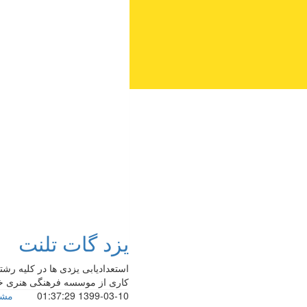
یزد گات تلنت
کاری از موسسه فرهنگی هنری خو
1399-03-10 01:37:29
مشا