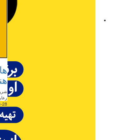
ها
هن
شروع
رعایت
:02:15