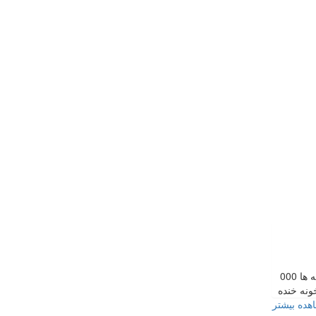
استعدادیابی یزدی ها در کلیه رشته ها 000
نه خنده
هده بیشتر