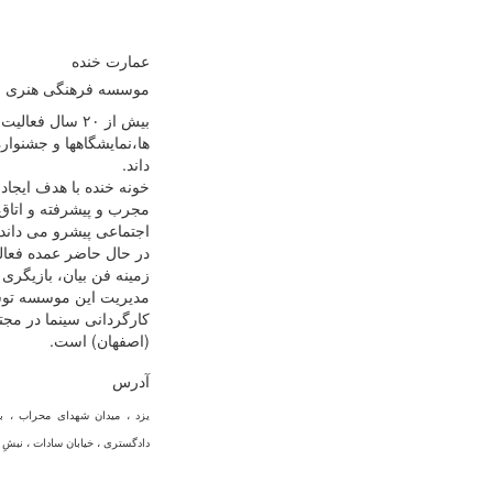
عمارت خنده
موسسه فرهنگی هنری خ
ها،نمایشگاهها و جشنوا
داند.
خونه خنده با هدف ایجاد
مجرب و پیشرفته و اتاق
اجتماعی پیشرو می داند 
در حال حاضر عمده فعالی
زمینه فن بیان، بازیگری 
مدیریت این موسسه توس
کارگردانی سینما در مج
(اصفهان) است.
آدرس
یزد ، میدان شهدای محراب ، ب
دادگستری ، خیابان سادات ، نبشِ 