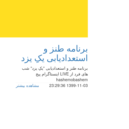
برنامه طنز و
استعدادیابی یکِ یزد
برنامه طنز و استعدادیابی "یکِ یزد" شب
های فرد از LIVE اینستاگرام پیج
hashemobashem
1399-11-03 23:29:36
مشاهده بیشتر