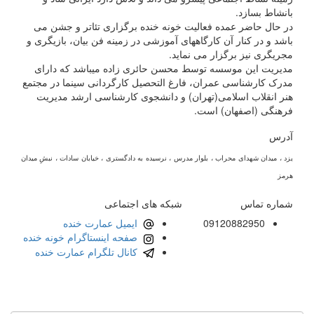
بانشاط بسازد.
در حال حاضر عمده فعالیت خونه خنده برگزاری تئاتر و جشن می
باشد و در کنار آن کارگاههای آموزشی در زمینه فن بیان، بازیگری و
مجریگری نیز برگزار می نماید.
مدیریت این موسسه توسط محسن حائری زاده میباشد که دارای
مدرک کارشناسی عمران، فارغ التحصیل کارگردانی سینما در مجتمع
هنر انقلاب اسلامی(تهران) و دانشجوی کارشناسی ارشد مدیریت
فرهنگی (اصفهان) است.
آدرس
یزد ، میدان شهدای محراب ، بلوار مدرس ، نرسیده به دادگستری ، خیابان سادات ، نبشِ میدان
هرمز
شماره تماس
شبکه های اجتماعی
09120882950
ایمیل عمارت خنده
صفحه اینستاگرام خونه خنده
کانال تلگرام عمارت خنده