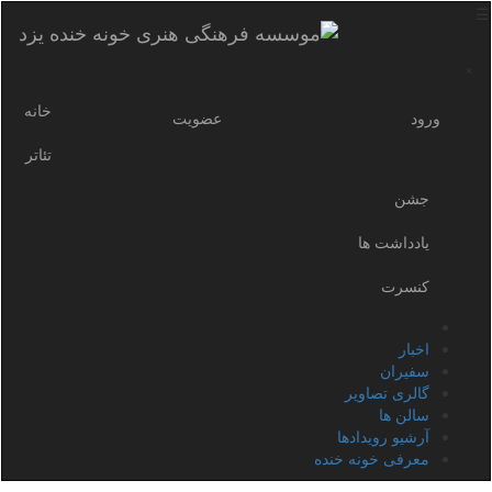
×
خانه
ورود
عضویت
تئاتر
جشن
یادداشت ها
کنسرت
اخبار
سفیران
گالری تصاویر
سالن ها
آرشیو رویدادها
معرفی خونه خنده